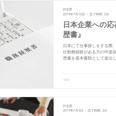
許志恩
2019年7月10日
読了時間: 2分
日本企業への応
歴書』
日本にて仕事探しをする際
社勤務経験がある方の中途
歴書を基本書類として提出し
履歴事項を記載するのに対
歴書です。つまり、仕事上
体的に書いて自己PRす...
許志恩
2019年7月3日
読了時間: 2分