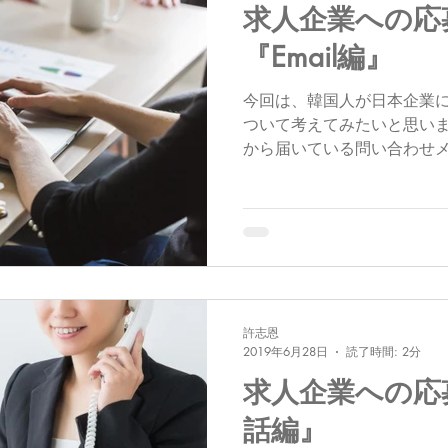
求人企業への応
『Email編』
今回は、韓国人が日本企業
ついて考えてみたいと思いま
から届いている問い合わせ
をはじめ、要件や名前など
が、中には自分が聞きたい
方もいます。ひどいとき...
許志恩
2019年6月28日
読了時間: 2分
求人企業への応
話編』