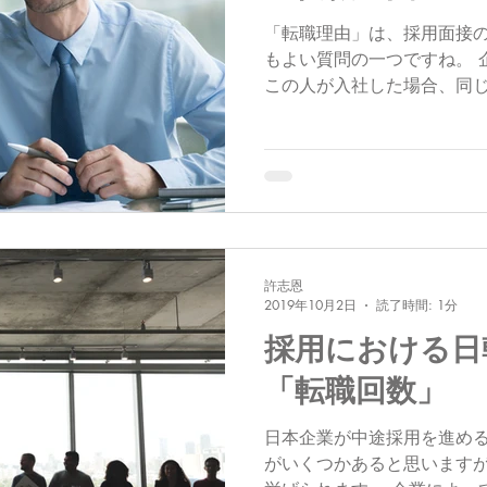
「転職理由」は、採用面接
もよい質問の一つですね。 
この人が入社した場合、同
か？同じような理由で退職
ていると言えます。応募者
る考え方を見ているとわけ..
許志恩
2019年10月2日
読了時間: 1分
採用における日
「転職回数」
日本企業が中途採用を進め
がいくつかあると思います