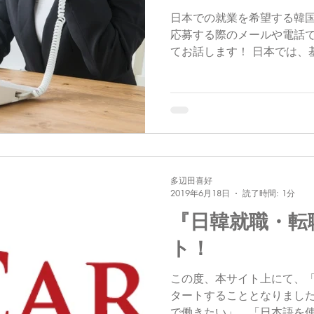
日本での就業を希望する韓
応募する際のメールや電話
てお話します！ 日本では、
を名乗りますよね。皆さん
すが、「キムと申しますが
けを名乗る方が多いよう...
多辺田喜好
2019年6月18日
読了時間: 1分
『日韓就職・転
ト！
この度、本サイト上にて、
タートすることとなりました
で働きたい」、「日本語を