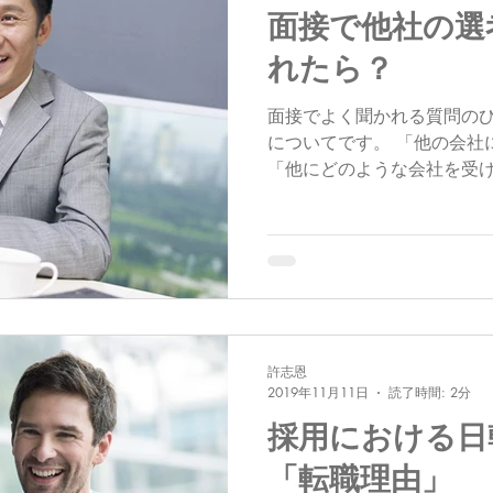
面接で他社の選
れたら？
面接でよく聞かれる質問の
についてです。 「他の会社
「他にどのような会社を受け
受けている1社しか応募して
す」と答えれば良いのです
たり選考が何社か進ん...
許志恩
2019年11月11日
読了時間: 2分
採用における日
「転職理由」