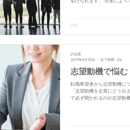
挙げられます。 企業によっ
数字まで出し、例えば転職回
したりもします。...
許志恩
2019年8月30日
読了時間: 2分
志望動機で悩む
転職希望者から志望動機に
「志望動機を企業にどう伝え
で必ず聞かれるのが志望動機
類から志望動機が伝わる内
もしれません。 志望動機に
えてみましょう。...