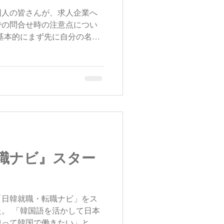
国人の皆さんが、求人企業へ
での問合せ時の注意点につい
基本的にまず先に自分の名前
もそうなさっていると思いま
・・・」というように苗字だ
職ナビ』スター
「日韓就職・転職ナビ」をス
。 「韓国語を活かして日本
使って韓国で働きたい」とお