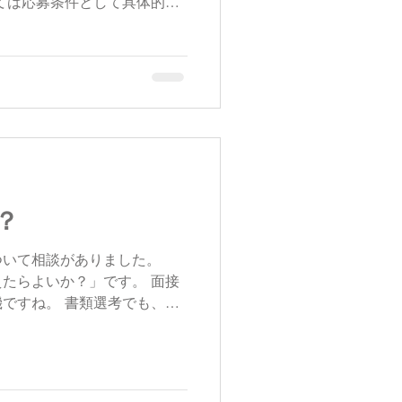
ては応募条件として具体的な
数2回まで、3回までと設定
？
ついて相談がありました。
たらよいか？」です。 面接
ですね。 書類選考でも、書
容ですと、企業の目を引くか
ついて、企業目線にたって考