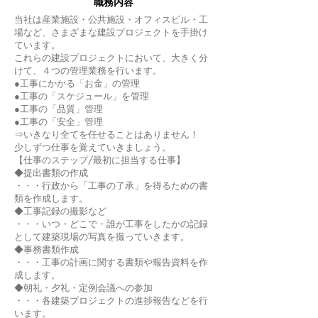
職務内容
当社は産業施設・公共施設・オフィスビル・工
場など、さまざまな建設プロジェクトを手掛け
ています。
これらの建設プロジェクトにおいて、大きく分
けて、４つの管理業務を行います。
●工事にかかる「お金」の管理
●工事の「スケジュール」を管理
●工事の「品質」管理
●工事の「安全」管理
⇒いきなり全てを任せることはありません！
少しずつ仕事を覚えていきましょう。
【仕事のステップ/最初に担当する仕事】
◆提出書類の作成
・・・行政から「工事の了承」を得るための書
類を作成します。
◆工事記録の撮影など
・・・いつ・どこで・誰が工事をしたかの記録
として建築現場の写真を撮っていきます。
◆事務書類作成
・・・工事の計画に関する書類や報告資料を作
成します。
◆朝礼・夕礼・定例会議への参加
・・・各建築プロジェクトの進捗報告などを行
います。