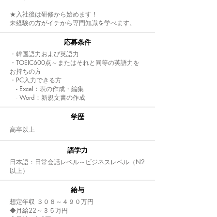
★入社後は研修から始めます！
未経験の方がイチから専門知識を学べます。
応募条件
・韓国語力および英語力
・TOEIC600点～またはそれと同等の英語力を
お持ちの方
・PC入力できる方
- Excel：表の作成・編集
- Word：新規文書の作成
​学歴
高卒以上
語学力
日本語：日常会話レベル～ビジネスレベル（N2
以上）
給与
想定年収 ３０８～４９０万円
◆月給22～３５万円