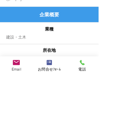
企業
概要
業種
​建設・土木
所在地
東京都千代田区
Email
お問合せﾌｫｰﾑ
電話
売上
​―
従業員数
3,697名
事業内容
土木・建築工事
空調・衛生設備
電気・計装設備