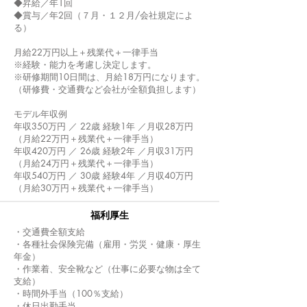
◆昇給／年1回
◆賞与／年2回（７月・１２月/会社規定によ
る）
月給22万円以上＋残業代＋一律手当
※経験・能力を考慮し決定します。
※研修期間10日間は、月給18万円になります。
（研修費・交通費など会社が全額負担します）
モデル年収例
年収350万円 ／ 22歳 経験1年 ／月収28万円
（月給22万円＋残業代＋一律手当）
年収420万円 ／ 26歳 経験2年 ／月収31万円
（月給24万円＋残業代＋一律手当）
年収540万円 ／ 30歳 経験4年 ／月収40万円
（月給30万円＋残業代＋一律手当）
福利厚生
・交通費全額支給
・各種社会保険完備（雇用・労災・健康・厚生
年金）
・作業着、安全靴など（仕事に必要な物は全て
支給）
・時間外手当（100％支給）
・休日出勤手当