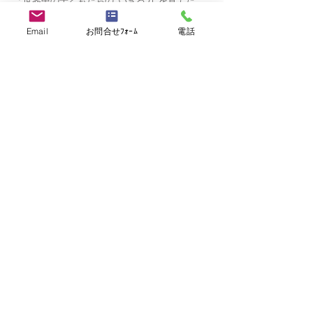
「世界中の子どもたちの"いきる力"を育てた
い」というビジョンのもと、ICTを活用して保
育・幼児教育の現場を支えるEdTech企業です。
Email
お問合せﾌｫｰﾑ
電話
先生と子どもたちが笑顔で向き合える環境をつ
くることを目指しています。
備考
​－
応募書類
応募書類
履歴書、職務経歴書
>> ご応募・お問い合わせはこちら
>> 他の求人を見る
シェア