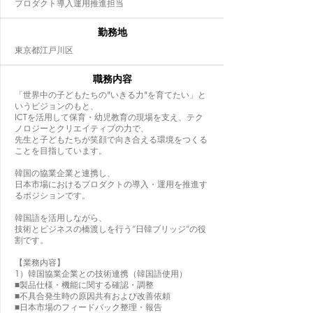
プロダクト導入運用推進担当
​勤務地
東京都江戸川区
職務内容
「世界中の子どもたちの"いきる力"を育てたい」と
いうビジョンのもと、
ICTを活用して保育・幼児教育の現場を支え、テク
ノロジーとクリエイティブの力で、
先生と子どもたちが笑顔で向き合える環境をつくる
ことを目指しています。
韓国の協業企業と連携し、
日本市場におけるプロダクトの導入・運用を推進す
るポジションです。
韓国語を活用しながら、
技術とビジネスの橋渡しを行う“日韓ブリッジ”の役
割です。
【業務内容】
1）韓国協業企業との技術連携（韓国語使用）
■製品仕様・機能に関する確認・調整
■不具合発生時の原因共有および改善依頼
■日本市場のフィードバック整理・報告