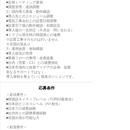
■定例ミーティング参加
■課題管理・進捗調整
2）国内導入推進・動作確認
■導入先とのスケジュール調整
■電気工事会社との設置日程調整
■設置完了後の動作確認・初期設定
■導入後の一次対応（不具合・問い合わせ）
■トラブル発生時の韓国側との連携
※設置工事そのものは行いません
※全国出張あり
3）運用改善・体制構築
■導入状況の管理
■業務フローの整理・改善提案
■社内（営業・CS）との連携強化
■日本市場向け改善アイデアの企画・提案
単なるサポートではなく、
導入体制を整えていく推進ポジションです。
応募条件
＜必須要件＞
■韓国語ネイティブレベル（TOPIK5級相当）
■日本語ビジネスレベル（N1相当）
■日本での就業経験
■社内外との調整業務経験
■全国出張が可能な方
＜歓迎要件＞