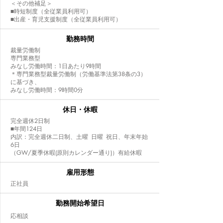
＜その他補足＞
■時短制度（全従業員利用可）
■出産・育児支援制度（全従業員利用可）
​勤務時間
裁量労働制
専門業務型
みなし労働時間：1日あたり9時間
＊専門業務型裁量労働制（労働基準法第38条の3）
に基づき、
みなし労働時間：9時間0分
休日・休暇
完全週休2日制
■年間124日
内訳：完全週休二日制、土曜 日曜 祝日、年末年始
6日
（GW/夏季休暇(原則カレンダー通り)）有給休暇
雇用形態
正社員
勤務開始希望日
​応相談