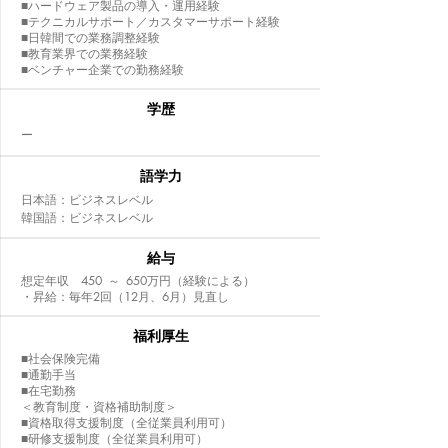
■ハードウェア製品の導入・運用経験
■テクニカルサポート／カスタマーサポート経験
■日韓間での業務調整経験
■教育業界での業務経験
■ベンチャー企業での勤務経験
​学歴
ー
語学力
日本語：ビジネスレベル
韓国語：ビジネスレベル
給与
想定年収 450 ～ 650万円（経験による）
・昇給：毎年2回（12月、6月）見直し
福利厚生
■社会保険完備
■通勤手当
■在宅勤務
＜教育制度・資格補助制度＞
■資格取得支援制度（全従業員利用可）
■研修支援制度（全従業員利用可）