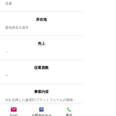
​流通
所在地
愛知県名古屋市
売上
​－
従業員数
ー
事業内容
AIを活用した越境ECプラットフォームの開発・
運営
Email
お問合せﾌｫｰﾑ
電話