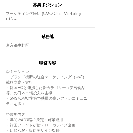
募集
ポジション
マーケティング統括 (CMO:Chief Marketing
Officer)
​勤務地
東京都中野区
職務内容
◎ミッション
・ブランド横断の統合マーケティング（IMC）
戦略立案・実行
・韓国HQと連携した新カテゴリー（美容食品
等）の日本市場投入を主導
・SNS/OMO施策で熱量の高いファンコミュニ
ティを拡大
◎業務内容
・年間IMC戦略の策定・施策運用
・韓国ブランド折衝・ローカライズ企画
・店頭POP・販促デザイン監修