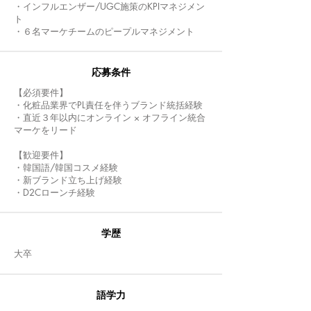
・インフルエンザー/UGC施策のKPIマネジメン
ト
・６名マーケチームのピープルマネジメント
応募条件
【必須要件】
・化粧品業界でPL責任を伴うブランド統括経験
・直近３年以内にオンライン × オフライン統合
マーケをリード
【歓迎要件】
・韓国語/韓国コスメ経験
・新ブランド立ち上げ経験
・D2Cローンチ経験
​学歴
大卒
語学力