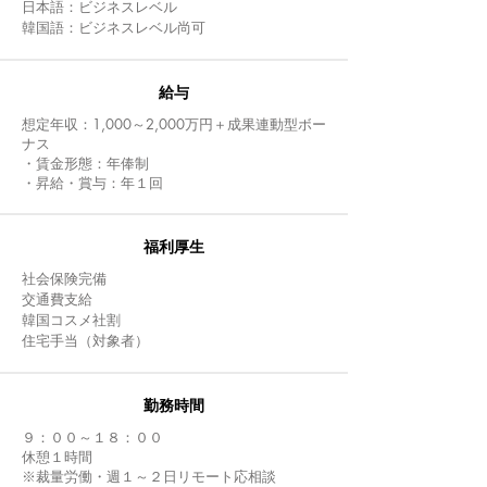
日本語：ビジネスレベル
韓国語：ビジネスレベル尚可
給与
想定年収：1,000～2,000万円＋成果連動型ボー
ナス
・賃金形態：年俸制
・昇給・賞与：年１回
福利厚生
社会保険完備
交通費支給
韓国コスメ社割
住宅手当（対象者）
​勤務時間
９：００～１８：００
休憩１時間
※裁量労働・週１～２日リモート応相談