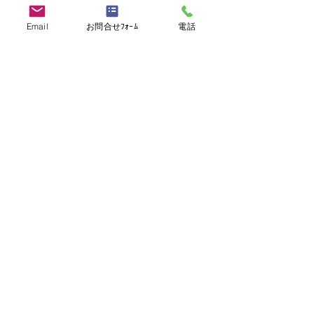
化粧品・健康食品の卸売り・小売事業
Email
お問合せﾌｫｰﾑ
電話
備考
​－
応募書類
応募書類
日本語の履歴書、職務経歴書
>> ご応募・お問い合わせはこちら
>> 他の求人を見る
シェア