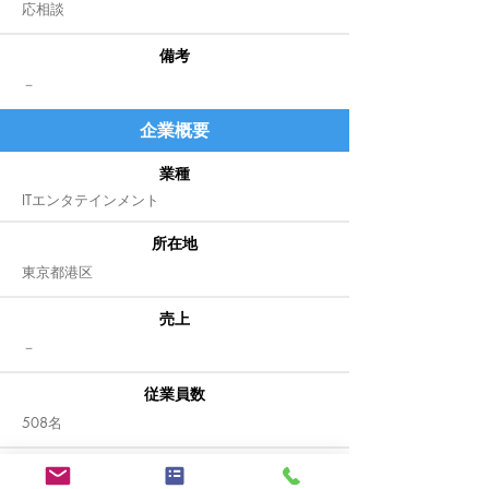
​応相談
備考
​－
企業
概要
業種
ITエンタテインメント
所在地
東京都港区
売上
​－
従業員数
508名
事業内容