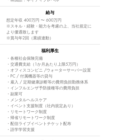
給与
想定年収 400万円 〜 600万円
※スキル・経験・能力を考慮の上、当社規定に
より優遇致します
※賞与年2回（業績連動）
福利厚生
​・各種社会保険完備
・交通費支給（1か月あたり上限5万円）
・オフィスコンビニ /ウォーターサーバー設置
・PC / 付属機器等の貸与
・雇入 / 定期健康診断等の費用負担勤務体系
・インフルエンザ予防接種等の費用負担
・副業可
・メンタルヘルスケア
・イベント支援制度（社内規定あり）
・リモートワーク制度
・帰省リモートワーク制度
・配信ライブイベントチケット配布
・語学学習支援