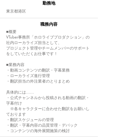
​勤務地
東京都港区
職務内容
■概要
VTuber事務所「ホロライブプロダクション」の
社内ローカライズ担当として、
プロジェクト管理やチームメンバーのサポート
をしていただくお仕事です！
■業務内容
・動画コンテンツの翻訳・字幕業務
・ローカライズ進行管理
・翻訳担当の外注業者のとりまとめ
具体的には……
・公式チャンネルから投稿される動画の翻訳・
字幕付け
※各キャラクターに合わせた翻訳をお願いし
ております
・翻訳スケジュールの管理
・翻訳・字幕内容の品質管理・デバック
・コンテンツの海外展開施策の検討