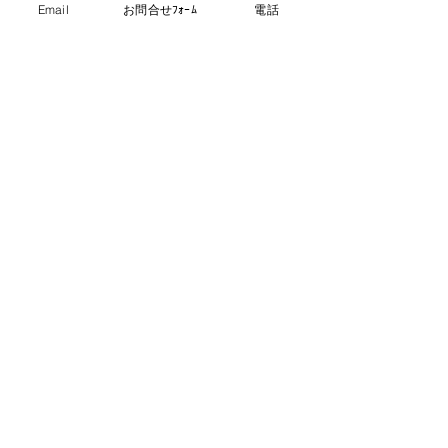
バーチャルプラットフォーム事業
Email
お問合せﾌｫｰﾑ
電話
VTuberプロダクション事業
メディアミックス事業
備考
​－
応募書類
応募書類
履歴書、職務経歴書
>> ご応募・お問い合わせはこちら
>> 他の求人を見る
シェア