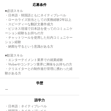
応募条件
■必須スキル
・日本語・韓国語ともにネイティブレベル
・ローカライズ担当としての実務経験2年以上
・スピーディーな翻訳文書作成力
・ビジネス現場で日本語を使ってのコミュニケ
ーション経験をお持ちの方
・チャットツールを使用した社内コミュニケー
ション経験
・納期を守るという意識がある方
■歓迎スキル
・エンターテイメント業界での就業経験
・Vtuberやコンテンツ業界に興味をお持ちの方
・クリエイターとの制作進行管理に携わった経
験がある方
​学歴
​ー
語学力
・日本語：ネイティブレベル
・韓国語：ネイティブレベル