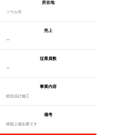
所在地
ソウル市
売上
​ー
従業員数
​ー
事業内容
​総合設計施工
備考
​韓国上場企業です