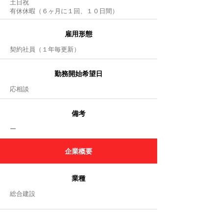
土日祝
有休休暇（６ヶ月に１回、１０日間）
雇用形態
​契約社員（１年毎更新）
勤務開始希望日
応相談
備考
​ー
企業
概要
業種
総合建設