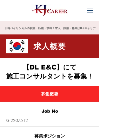
日韓バイリンガルの就職・転職・求職 / 求人・採用・募集はKJキャリア
求人概要
【DL E&C】にて
施工コンサルタントを募集！​
募集概要
Job No
G-2207512
募集
ポジション