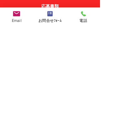
応募書類
Email
お問合せﾌｫｰﾑ
電話
応募書類
​日本語 履歴書、職務経歴書
>> ご応募・お問い合わせはこちら
>> 他の求人を見る
シェア
求職者の方
－日韓転職支援サービス
－転職支援サービスに登録する
－日韓就職・転職ナビ
－利用規約