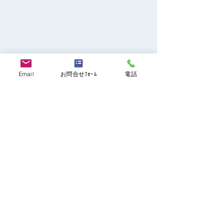
Email
お問合せﾌｫｰﾑ
電話
>> ご応募・お問い合わせはこちら
>> 他の求人を見る
シェア