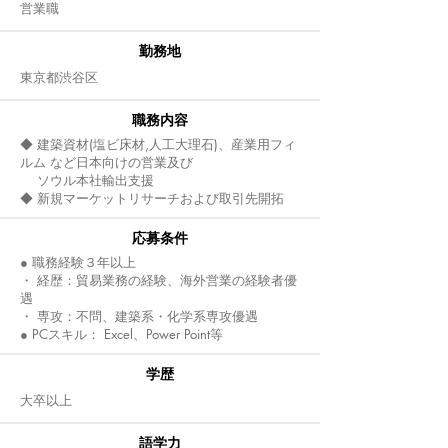
営業職
​勤務地
東京都渋谷区
職務内容
◆ 建築資材(塩ビ床材,人工大理石)、産業用フィ
ルム など日本向けの営業及び
ソウル本社輸出支援
◆ 新規マーケットリサーチおよび取引先開拓
応募条件
● 職務経験３年以上
・ 経歴：貿易業務の経験、海外営業の経験者優
遇
・ 専攻：不問、建築系・化学系専攻優遇
● PCスキル： Excel、Power Point等
​学歴
大卒以上
語学力